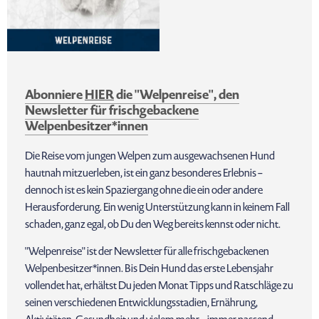
Abonniere
HIER
die "Welpenreise", den
Newsletter für frischgebackene
Welpenbesitzer*innen
Die Reise vom jungen Welpen zum ausgewachsenen Hund
hautnah mitzuerleben, ist ein ganz besonderes Erlebnis –
dennoch ist es kein Spaziergang ohne die ein oder andere
Herausforderung. Ein wenig Unterstützung kann in keinem Fall
schaden, ganz egal, ob Du den Weg bereits kennst oder nicht.
"Welpenreise" ist der Newsletter für alle frischgebackenen
Welpenbesitzer*innen. Bis Dein Hund das erste Lebensjahr
vollendet hat, erhältst Du jeden Monat Tipps und Ratschläge zu
seinen verschiedenen Entwicklungsstadien, Ernährung,