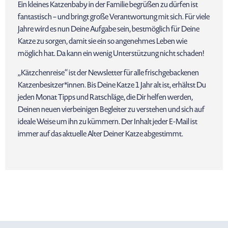
Ein kleines Katzenbaby in der Familie begrüßen zu dürfen ist
fantastisch – und bringt große Verantwortung mit sich. Für viele
Jahre wird es nun Deine Aufgabe sein, bestmöglich für Deine
Katze zu sorgen, damit sie ein so angenehmes Leben wie
möglich hat. Da kann ein wenig Unterstützung nicht schaden!
„Kätzchenreise“ ist der Newsletter für alle frischgebackenen
Katzenbesitzer*innen. Bis Deine Katze 1 Jahr alt ist, erhältst Du
jeden Monat Tipps und Ratschläge, die Dir helfen werden,
Deinen neuen vierbeinigen Begleiter zu verstehen und sich auf
ideale Weise um ihn zu kümmern. Der Inhalt jeder E-Mail ist
immer auf das aktuelle Alter Deiner Katze abgestimmt.