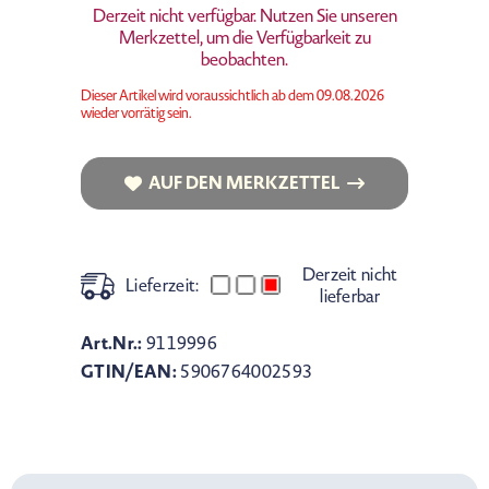
Derzeit nicht verfügbar. Nutzen Sie unseren
Merkzettel, um die Verfügbarkeit zu
beobachten.
Dieser Artikel wird voraussichtlich ab dem 09.08.2026
wieder vorrätig sein.
AUF DEN MERKZETTEL
AUF DEN MERKZETTEL
Derzeit nicht
Lieferzeit:
lieferbar
Art.Nr.:
9119996
GTIN/EAN:
5906764002593