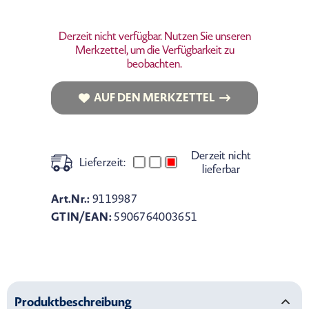
Derzeit nicht verfügbar. Nutzen Sie unseren
Merkzettel, um die Verfügbarkeit zu
beobachten.
AUF DEN MERKZETTEL
AUF DEN MERKZETTEL
Derzeit nicht
Lieferzeit:
lieferbar
Art.Nr.:
9119987
GTIN/EAN:
5906764003651
Produktbeschreibung