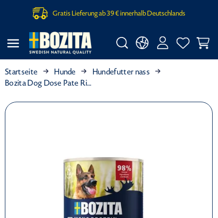
Gratis Lieferung ab 39 € innerhalb Deutschlands
Startseite
Hunde
Hundefutter nass
Bozita Dog Dose Pate Rind 800g (Menge: 6 je Bestelleinheit)