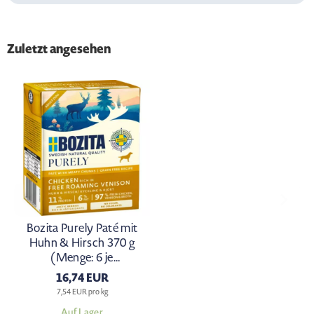
Zuletzt angesehen
Bozita Purely Paté mit
Huhn & Hirsch 370 g
(Menge: 6 je
Bestelleinheit)
16,74 EUR
7,54 EUR pro kg
Auf Lager