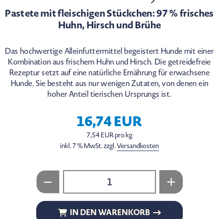
Pastete mit fleischigen Stückchen: 97 % frisches
Huhn, Hirsch und Brühe
Das hochwertige Alleinfuttermittel begeistert Hunde mit einer
Kombination aus frischem Huhn und Hirsch. Die getreidefreie
Rezeptur setzt auf eine natürliche Ernährung für erwachsene
Hunde. Sie besteht aus nur wenigen Zutaten, von denen ein
hoher Anteil tierischen Ursprungs ist.
16,74 EUR
7,54 EUR pro kg
inkl. 7 % MwSt. zzgl.
Versandkosten
IN DEN WARENKORB
IN DEN WARENKORB