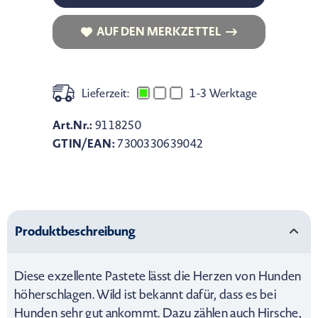
AUF DEN MERKZETTEL
AUF DEN MERKZETTEL
Lieferzeit:
1-3 Werktage
Art.Nr.:
9118250
GTIN/EAN:
7300330639042
Produktbeschreibung
Diese exzellente Pastete lässt die Herzen von Hunden
höherschlagen. Wild ist bekannt dafür, dass es bei
Hunden sehr gut ankommt. Dazu zählen auch Hirsche,