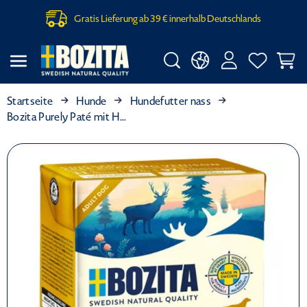
Gratis Lieferung ab 39 € innerhalb Deutschlands
Startseite
Hunde
Hundefutter nass
Bozita Purely Paté mit Huhn & Hirsch 370 g (Menge: 6 je Bestelleinheit)