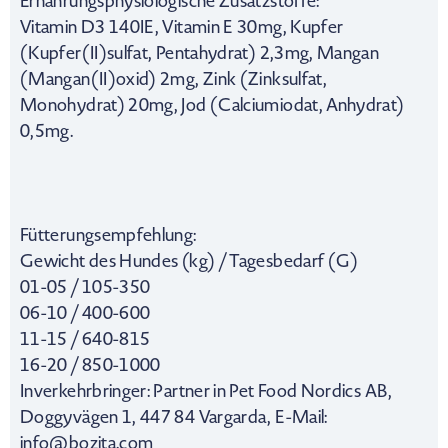
Ernährungsphysiologische Zusatzstoffe:
Vitamin D3 140IE, Vitamin E 30mg, Kupfer
(Kupfer(II)sulfat, Pentahydrat) 2,3mg, Mangan
(Mangan(II)oxid) 2mg, Zink (Zinksulfat,
Monohydrat) 20mg, Jod (Calciumiodat, Anhydrat)
0,5mg.
Fütterungsempfehlung:
Gewicht des Hundes (kg) / Tagesbedarf (G)
01-05 / 105-350
06-10 / 400-600
11-15 / 640-815
16-20 / 850-1000
Inverkehrbringer: Partner in Pet Food Nordics AB,
Doggyvägen 1, 447 84 Vargarda, E-Mail:
info@bozita.com