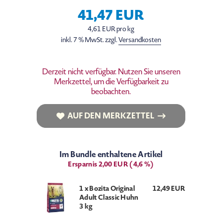
41,47 EUR
4,61 EUR pro kg
inkl. 7 % MwSt. zzgl.
Versandkosten
Derzeit nicht verfügbar. Nutzen Sie unseren
Merkzettel, um die Verfügbarkeit zu
beobachten.
AUF DEN MERKZETTEL
AUF DEN MERKZETTEL
Im Bundle enthaltene Artikel
Ersparnis 2,00 EUR (4,6 %)
1 x Bozita Original
12,49 EUR
Adult Classic Huhn
3 kg