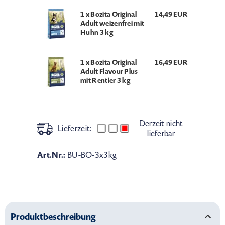
1 x Bozita Original
14,49 EUR
Adult weizenfrei mit
Huhn 3 kg
1 x Bozita Original
16,49 EUR
Adult Flavour Plus
mit Rentier 3 kg
Derzeit nicht
Lieferzeit:
lieferbar
Art.Nr.:
BU-BO-3x3kg
Produktbeschreibung