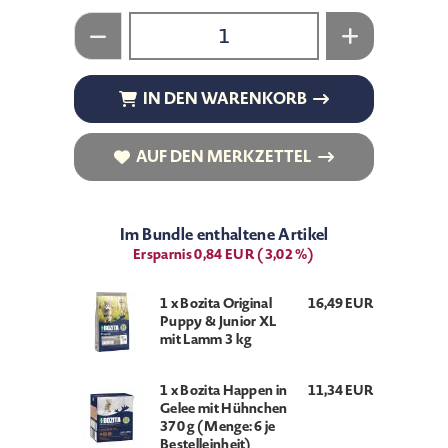
IN DEN WARENKORB
IN DEN WARENKORB
AUF DEN MERKZETTEL
AUF DEN MERKZETTEL
Im Bundle enthaltene Artikel
Ersparnis 0,84 EUR (3,02 %)
1 x Bozita Original
16,49 EUR
Puppy & Junior XL
mit Lamm 3 kg
1 x Bozita Happen in
11,34 EUR
Gelee mit Hühnchen
370 g (Menge: 6 je
Bestelleinheit)