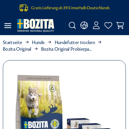
Gratis Lieferung ab 39 € innerhalb Deutschlands
Startseite
Hunde
Hundefutter trocken
Bozita Original
Bozita Original Probierpaket "Welpen XL"