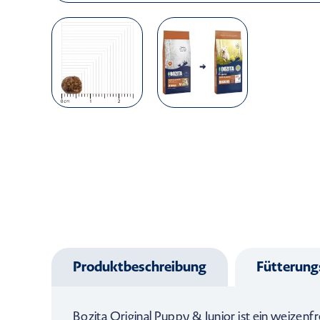
Produktbeschreibung
Fütterun
Bozita Original Puppy & Junior ist ein weizenf