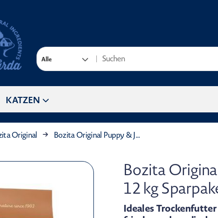
Alle
KATZEN
ita Original
Bozita Original Puppy & Junior Huhn 2 x 12 kg Sparpaket
Bozita Origina
12 kg Sparpak
Ideales Trockenfutte