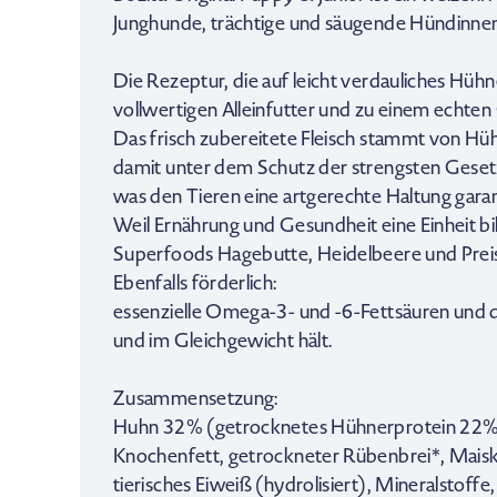
Junghunde, trächtige und säugende Hündinnen
Die Rezeptur, die auf leicht verdauliches Hühn
vollwertigen Alleinfutter und zu einem echte
Das frisch zubereitete Fleisch stammt von Hü
damit unter dem Schutz der strengsten Gese
was den Tieren eine artgerechte Haltung garan
Weil Ernährung und Gesundheit eine Einheit bi
Superfoods Hagebutte, Heidelbeere und Prei
Ebenfalls förderlich:
essenzielle Omega-3- und -6-Fettsäuren und 
und im Gleichgewicht hält.
Zusammensetzung:
Huhn 32% (getrocknetes Hühnerprotein 22%, f
Knochenfett, getrockneter Rübenbrei*, Maisk
tierisches Eiweiß (hydrolisiert), Mineralstoff