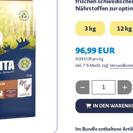
frischen schwedische
Nährstoffen zur opti
3 kg
12 kg
96,99 EUR
4,04 EUR pro kg
inkl. 7 % MwSt. zzgl.
Versandkost
IN DEN WARENK
IN DEN WARENK
Im Bundle enthaltene Arti