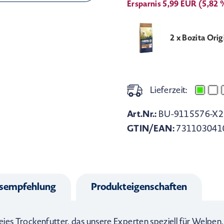
Ersparnis 5,99 EUR (5,82 
2 x Bozita Ori
Lieferzeit:
Art.Nr.:
BU-9115576-X2
GTIN/EAN:
731103041
gsempfehlung
Produkteigenschaften
reies Trockenfutter, das unsere Experten speziell für Welpen,