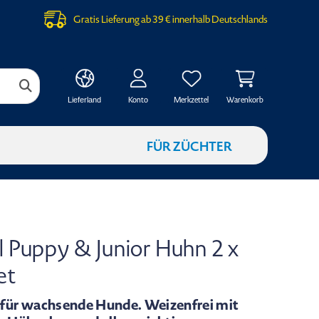
Gratis Lieferung ab 39 € innerhalb Deutschlands
Konto
Merkzettel
Warenkorb
Lieferland
FÜR ZÜCHTER
l Puppy & Junior Huhn 2 x
et
r für wachsende Hunde. Weizenfrei mit