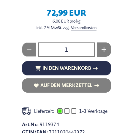
72,99 EUR
6,08 EUR pro kg
inkl. 7 % MwSt. zzgl.
Versandkosten
IN DEN WARENKORB
IN DEN WARENKORB
AUF DEN MERKZETTEL
AUF DEN MERKZETTEL
Lieferzeit:
1-3 Werktage
Art.Nr.:
9119374
GTIN/EAN:
7311030443372