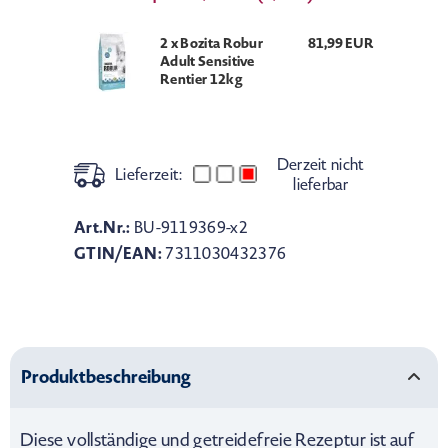
2 x Bozita Robur
81,99 EUR
Adult Sensitive
Rentier 12kg
Derzeit nicht
Lieferzeit:
lieferbar
Art.Nr.:
BU-9119369-x2
GTIN/EAN:
7311030432376
Produktbeschreibung
Diese vollständige und getreidefreie Rezeptur ist auf