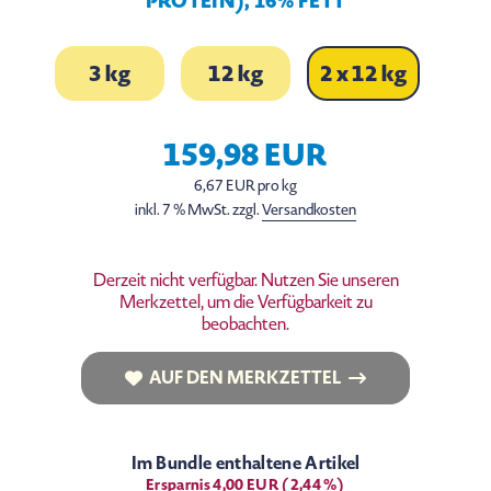
PROTEIN), 16% FETT
3 kg
12 kg
2 x 12 kg
159,98 EUR
6,67 EUR pro kg
inkl. 7 % MwSt. zzgl.
Versandkosten
Derzeit nicht verfügbar. Nutzen Sie unseren
Merkzettel, um die Verfügbarkeit zu
beobachten.
AUF DEN MERKZETTEL
AUF DEN MERKZETTEL
Im Bundle enthaltene Artikel
Ersparnis 4,00 EUR (2,44 %)