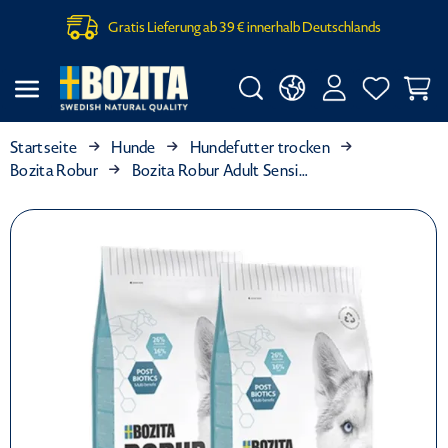
Gratis Lieferung ab 39 € innerhalb Deutschlands
Startseite
Hunde
Hundefutter trocken
Bozita Robur
Bozita Robur Adult Sensitive Rentier 2 x 12 kg Sparpaket