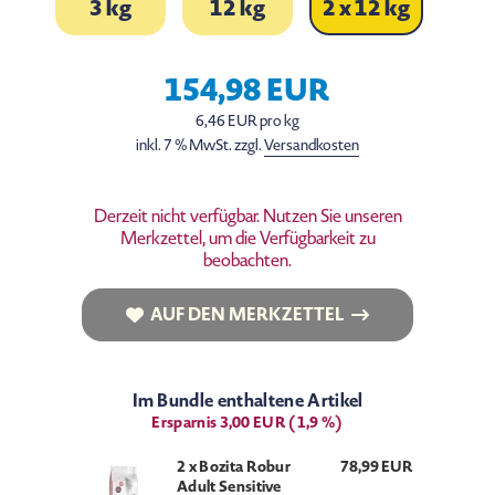
3 kg
12 kg
2 x 12 kg
154,98 EUR
6,46 EUR pro kg
inkl. 7 % MwSt. zzgl.
Versandkosten
Derzeit nicht verfügbar. Nutzen Sie unseren
Merkzettel, um die Verfügbarkeit zu
beobachten.
AUF DEN MERKZETTEL
AUF DEN MERKZETTEL
Im Bundle enthaltene Artikel
Ersparnis 3,00 EUR (1,9 %)
2 x Bozita Robur
78,99 EUR
Adult Sensitive