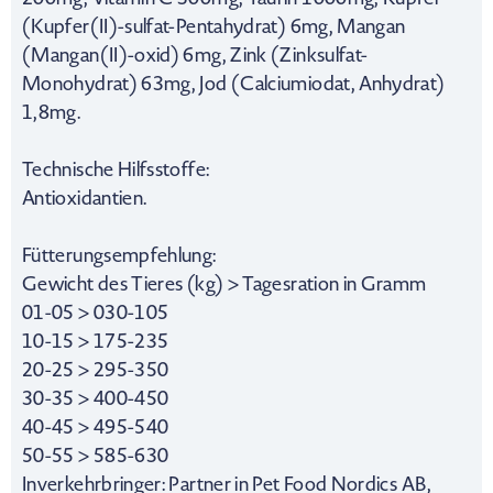
(Kupfer(II)-sulfat-Pentahydrat) 6mg, Mangan
(Mangan(II)-oxid) 6mg, Zink (Zinksulfat-
Monohydrat) 63mg, Jod (Calciumiodat, Anhydrat)
1,8mg.
Technische Hilfsstoffe:
Antioxidantien.
Fütterungsempfehlung:
Gewicht des Tieres (kg) > Tagesration in Gramm
01-05 > 030-105
10-15 > 175-235
20-25 > 295-350
30-35 > 400-450
40-45 > 495-540
50-55 > 585-630
Inverkehrbringer: Partner in Pet Food Nordics AB,