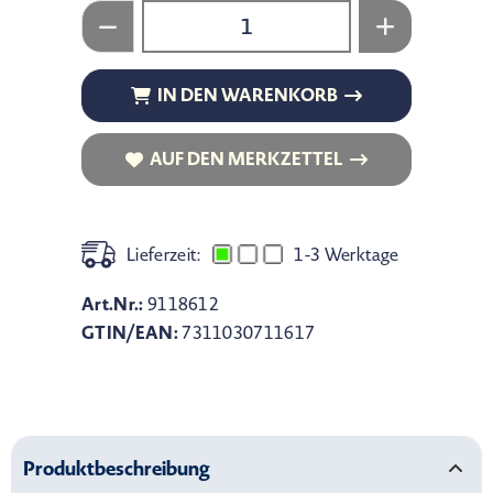
IN DEN WARENKORB
IN DEN WARENKORB
AUF DEN MERKZETTEL
AUF DEN MERKZETTEL
Lieferzeit:
1-3 Werktage
Art.Nr.:
9118612
GTIN/EAN:
7311030711617
Produktbeschreibung