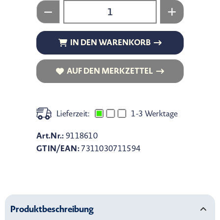
IN DEN WARENKORB
IN DEN WARENKORB
AUF DEN MERKZETTEL
AUF DEN MERKZETTEL
Lieferzeit:
1-3 Werktage
Art.Nr.:
9118610
GTIN/EAN:
7311030711594
Produktbeschreibung