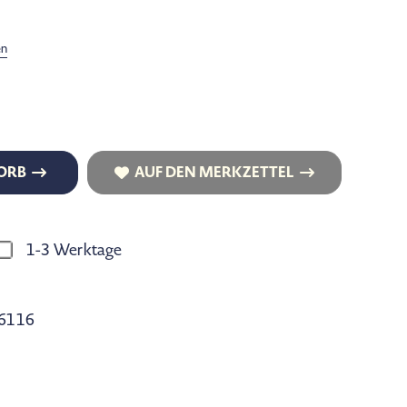
en
ORB
AUF DEN MERKZETTEL
ORB
AUF DEN MERKZETTEL
1-3 Werktage
6116