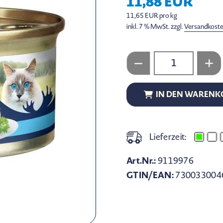
11,88 EUR
11,65 EUR pro kg
inkl. 7 % MwSt. zzgl.
Versandkost
IN DEN WARENK
IN DEN WARENK
Lieferzeit:
Art.Nr.:
9119976
GTIN/EAN:
730033004