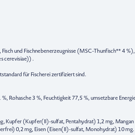
, Fisch und Fischnebenerzeugnisse (MSC-Thunfisch** 4 %), 
s cerevisiae)) .
dard für Fischerei zertifiziert sind.
,1 %, Rohasche 3 %, Feuchtigkeit 77,5 %, umsetzbare Energi
mg, Kupfer (Kupfer(II)-sulfat, Pentahydrat) 1,2 mg, Mangan
frei) 0,2 mg, Eisen (Eisen(II)-sulfat, Monohydrat) 10 mg.