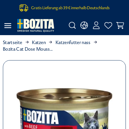
Gratis Lieferung ab 39 € innerhalb Deutschlands
Startseite
Katzen
Katzenfutter nass
Bozita Cat Dose Mousse Rind 85g (Menge: 12 je Bestelleinheit)