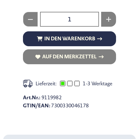
IN DEN WARENKORB
IN DEN WARENKORB
AUF DEN MERKZETTEL
AUF DEN MERKZETTEL
Lieferzeit:
1-3 Werktage
Art.Nr.:
9119982
GTIN/EAN:
7300330046178