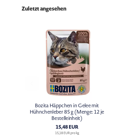
Zuletzt angesehen
Bozita Häppchen in Gelee mit
Hühnchenleber 85 g (Menge: 12 je
Bestelleinheit)
15,48 EUR
15,18 EUR pro kg