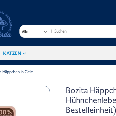
Alle
KATZEN
Bozita Häppchen in Gelee mit Hühnchenleber 85 g (Menge: 12 je Bestelleinheit)
Bozita Häppch
Hühnchenleber
Bestelleinheit