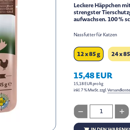
Leckere Häppchen mit
strengster Tierschut
aufwachsen. 100 % s
Nassfutter für Katzen
12 x 85 g
24 x 85
15,48 EUR
15,18 EUR pro kg
inkl. 7 % MwSt. zzgl.
Versandkost
IN DEN WARENK
IN DEN WARENK