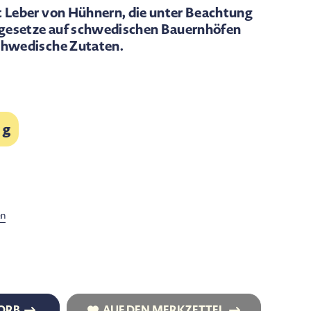
 Leber von Hühnern, die unter Beachtung
zgesetze auf schwedischen Bauernhöfen
chwedische Zutaten.
 g
en
ORB
AUF DEN MERKZETTEL
ORB
AUF DEN MERKZETTEL