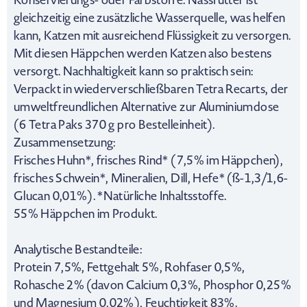
Konservierungs- oder Farbstoffe. Nassfutter ist
gleichzeitig eine zusätzliche Wasserquelle, was helfen
kann, Katzen mit ausreichend Flüssigkeit zu versorgen.
Mit diesen Häppchen werden Katzen also bestens
versorgt. Nachhaltigkeit kann so praktisch sein:
Verpackt in wiederverschließbaren Tetra Recarts, der
umweltfreundlichen Alternative zur Aluminiumdose
(6 Tetra Paks 370 g pro Bestelleinheit).
Zusammensetzung:
Frisches Huhn*, frisches Rind* (7,5% im Häppchen),
frisches Schwein*, Mineralien, Dill, Hefe* (ß-1,3/1,6-
Glucan 0,01%). *Natürliche Inhaltsstoffe.
55% Häppchen im Produkt.
Analytische Bestandteile:
Protein 7,5%, Fettgehalt 5%, Rohfaser 0,5%,
Rohasche 2% (davon Calcium 0,3%, Phosphor 0,25%
und Magnesium 0,02%), Feuchtigkeit 83%.