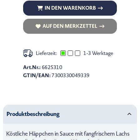
IN DEN WARENKORB
IN DEN WARENKORB
AUF DEN MERKZETTEL
AUF DEN MERKZETTEL
Lieferzeit:
1-3 Werktage
Art.Nr.:
6625310
GTIN/EAN:
7300330049339
Produktbeschreibung
Köstliche Häppchen in Sauce mit fangfrischem Lachs