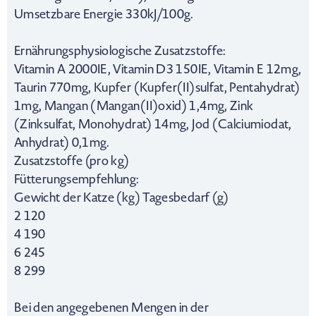
Umsetzbare Energie 330kJ/100g.
Ernährungsphysiologische Zusatzstoffe:
Vitamin A 2000IE, Vitamin D3 150IE, Vitamin E 12mg,
Taurin 770mg, Kupfer (Kupfer(II)sulfat, Pentahydrat)
1mg, Mangan (Mangan(II)oxid) 1,4mg, Zink
(Zinksulfat, Monohydrat) 14mg, Jod (Calciumiodat,
Anhydrat) 0,1mg.
Zusatzstoffe (pro kg)
Fütterungsempfehlung:
Gewicht der Katze (kg) Tagesbedarf (g)
2 120
4 190
6 245
8 299
Bei den angegebenen Mengen in der