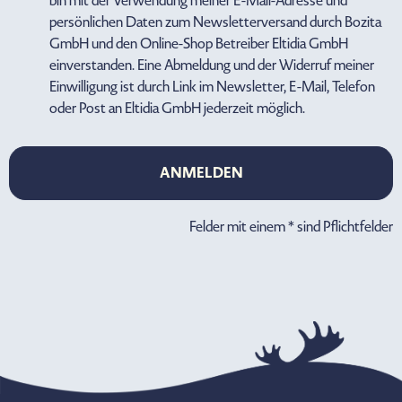
bin mit der Verwendung meiner E-Mail-Adresse und
persönlichen Daten zum Newsletterversand durch Bozita
GmbH und den Online-Shop Betreiber Eltidia GmbH
einverstanden. Eine Abmeldung und der Widerruf meiner
Einwilligung ist durch Link im Newsletter, E-Mail, Telefon
oder Post an Eltidia GmbH jederzeit möglich.
ANMELDEN
ANMELDEN
Felder mit einem * sind Pflichtfelder