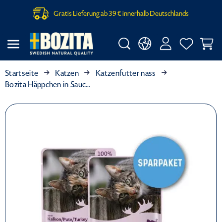
Gratis Lieferung ab 39 € innerhalb Deutschlands
Startseite
Katzen
Katzenfutter nass
Bozita Häppchen in Sauce mit Pute 24 x 85 g Sparpaket