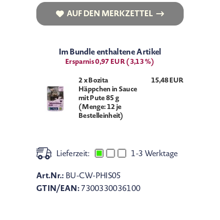
AUF DEN MERKZETTEL
AUF DEN MERKZETTEL
Im Bundle enthaltene Artikel
Ersparnis 0,97 EUR (3,13 %)
2 x Bozita
15,48 EUR
Häppchen in Sauce
mit Pute 85 g
(Menge: 12 je
Bestelleinheit)
Lieferzeit:
1-3 Werktage
Art.Nr.:
BU-CW-PHIS05
GTIN/EAN:
7300330036100