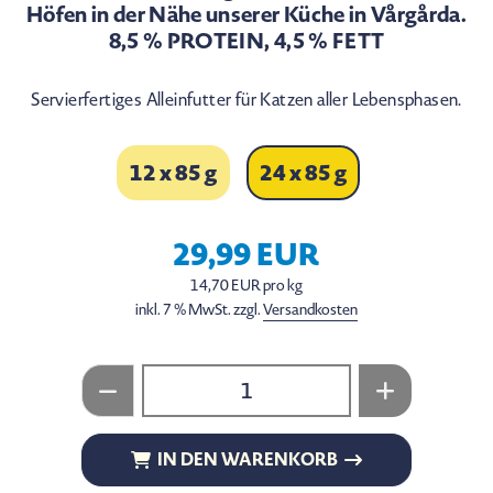
Höfen in der Nähe unserer Küche in Vårgårda.
8,5 % PROTEIN, 4,5 % FETT
Servierfertiges Alleinfutter für Katzen aller Lebensphasen.
12 x 85 g
24 x 85 g
29,99 EUR
14,70 EUR pro kg
inkl. 7 % MwSt. zzgl.
Versandkosten
IN DEN WARENKORB
IN DEN WARENKORB