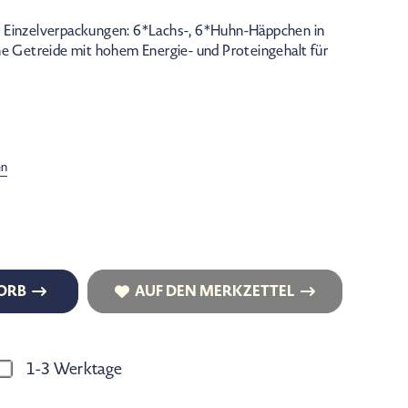
n Einzelverpackungen: 6*Lachs-, 6*Huhn-Häppchen in
ne Getreide mit hohem Energie- und Proteingehalt für
en
ORB
AUF DEN MERKZETTEL
ORB
AUF DEN MERKZETTEL
1-3 Werktage