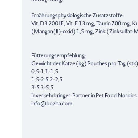
Ernährungsphysiologische Zusatzstoffe:
Vit. D3 200 IE, Vit. E 13 mg, Taurin 700 mg, 
(Mangan(II)-oxid) 1,5 mg, Zink (Zinksulfat-
Fütterungsempfehlung:
Gewicht der Katze (kg) Pouches pro Tag (stk
0,5-1 1-1,5
1,5-2,5 2-2,5
3-5 3-5,5
Inverkehrbringer: Partner in Pet Food Nordic
info@bozita.com