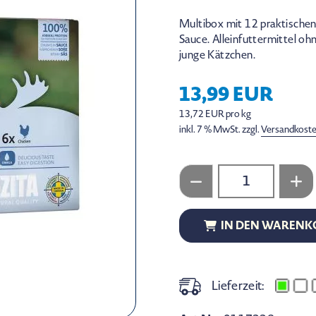
Multibox mit 12 praktische
Sauce. Alleinfuttermittel oh
junge Kätzchen.
13,99 EUR
13,72 EUR pro kg
inkl. 7 % MwSt. zzgl.
Versandkost
IN DEN WARENK
IN DEN WARENK
Lieferzeit: