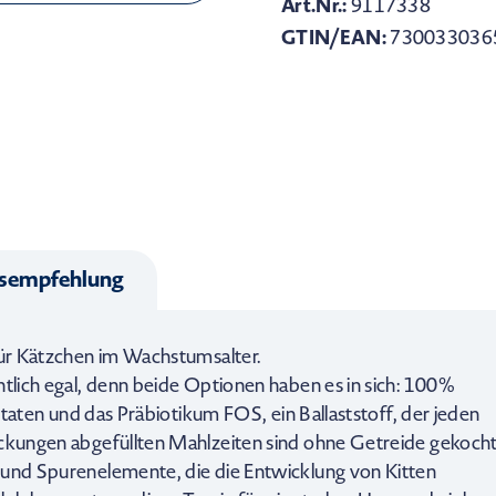
Art.Nr.:
9117338
GTIN/EAN:
730033036
gsempfehlung
für Kätzchen im Wachstumsalter.
ntlich egal, denn beide Optionen haben es in sich: 100%
Zutaten und das Präbiotikum FOS, ein Ballaststoff, der jeden
ackungen abgefüllten Mahlzeiten sind ohne Getreide gekoch
 und Spurenelemente, die die Entwicklung von Kitten