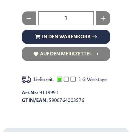
IN DEN WARENKORB
IN DEN WARENKORB
AUF DEN MERKZETTEL
AUF DEN MERKZETTEL
Lieferzeit:
1-3 Werktage
Art.Nr.:
9119991
GTIN/EAN:
5906764003576