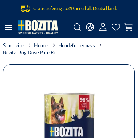
Gratis Lieferung ab 39 € innerhalb Deutschlands
Startseite
Hunde
Hundefutter nass
Bozita Dog Dose Pate Rind 400g (Menge: 6 je Bestelleinheit)