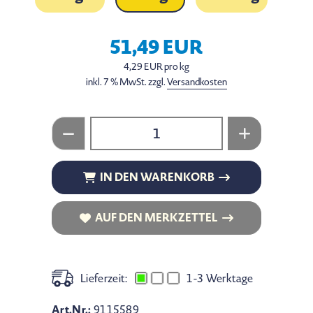
51,49 EUR
4,29 EUR pro kg
inkl. 7 % MwSt. zzgl.
Versandkosten
IN DEN WARENKORB
IN DEN WARENKORB
AUF DEN MERKZETTEL
AUF DEN MERKZETTEL
Lieferzeit:
1-3 Werktage
Art.Nr.:
9115589