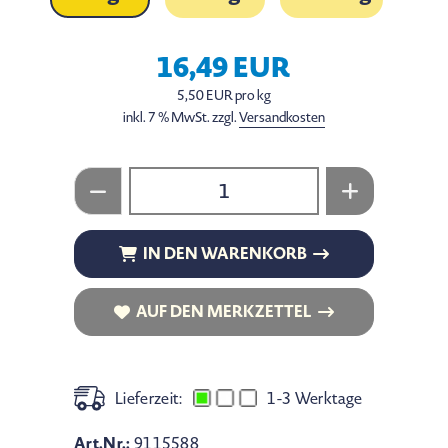
16,49 EUR
5,50 EUR pro kg
inkl. 7 % MwSt. zzgl.
Versandkosten
IN DEN WARENKORB
IN DEN WARENKORB
AUF DEN MERKZETTEL
AUF DEN MERKZETTEL
Lieferzeit:
1-3 Werktage
Art.Nr.:
9115588